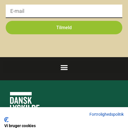
Ja
Flicker
Under 10%
Tilmeld
Højde
152,50 mm
Bredde
65 mm
Længde
65 mm
Vægt
0,50 kg
Fortrolighedspolitik
Udskiftelig lyskilde
Truckvej 5, 4600 Køge
Vi bruger cookies