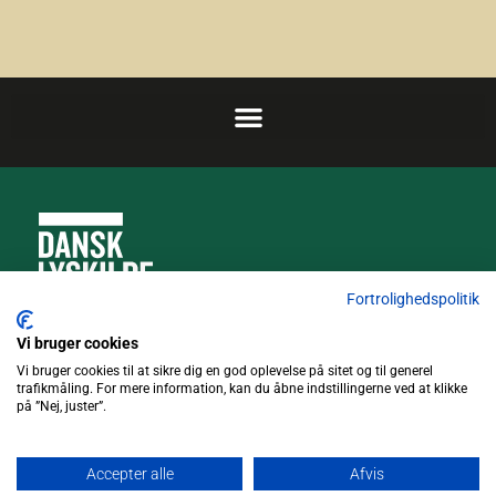
Fortrolighedspolitik
Truckvej 5, 4600 Køge
Vi bruger cookies
Vi bruger cookies til at sikre dig en god oplevelse på sitet og til generel
trafikmåling. For mere information, kan du åbne indstillingerne ved at klikke
4371 7311
på ”Nej, juster”.
info@dansklyskilde.dk
Accepter alle
Afvis