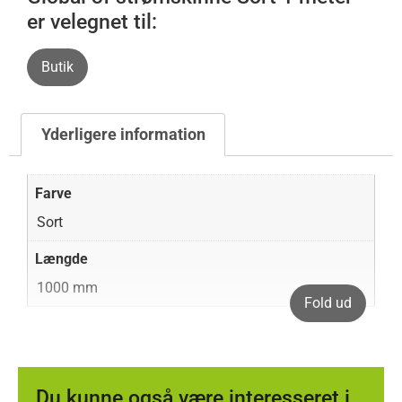
er velegnet til:
Butik
Yderligere information
Farve
Sort
Længde
1000 mm
Fold ud
Du kunne også være interesseret i...