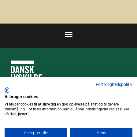
Fortrolighedspolitik
Truckvej 5, 4600 Køge
Vi bruger cookies
Vi bruger cookies til at sikre dig en god oplevelse på sitet og til generel
trafikmåling. For mere information, kan du åbne indstillingerne ved at klikke
4371 7311
på ”Nej, juster”.
info@dansklyskilde.dk
Accepter alle
Afvis